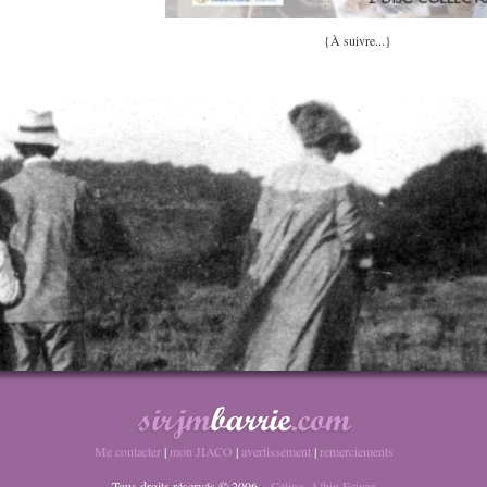
{À suivre...}
Me contacter
|
mon JIACO
|
avertissement
|
remerciements
Tous droits réservés © 2006 –
Céline–Albin Faivre