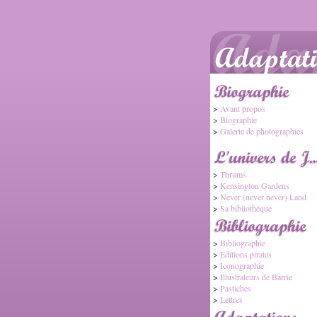
>
Avant propos
>
Biographie
>
Galerie de photographies
>
Thrums
>
Kensington Gardens
>
Never (never never) Land
>
Sa bibliothèque
>
Bibliographie
>
Editions pirates
>
Iconographie
>
Illustrateurs de Barrie
>
Pastiches
>
Lettres