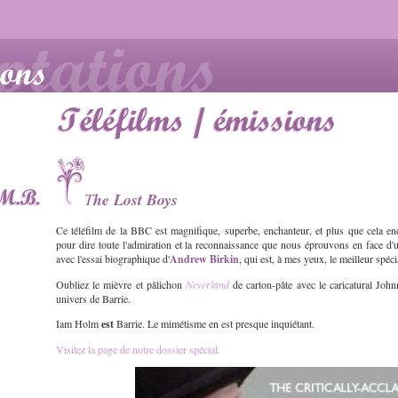
T
he Lost Boys
Ce téléfilm de la BBC est magnifique, superbe, enchanteur, et plus que cela 
pour dire toute l'admiration et la reconnaissance que nous éprouvons en face d'un
avec l'essai biographique d'
Andrew Birkin
, qui est, à mes yeux, le meilleur spéc
Oubliez le mièvre et pâlichon
Neverland
de carton-pâte avec le caricatural Joh
univers de Barrie.
Iam Holm
est
Barrie. Le mimétisme en est presque inquiétant.
Visitez la page de notre dossier spécial.