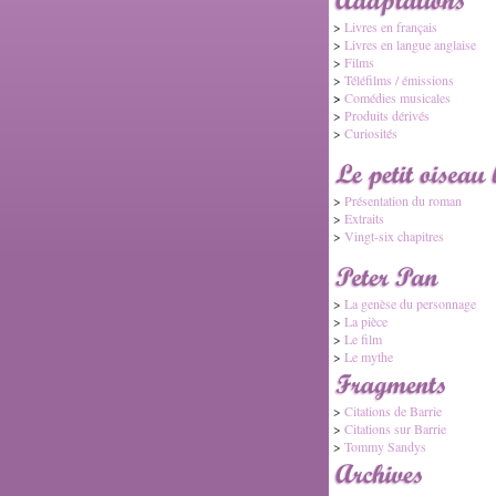
>
Livres en français
>
Livres en langue anglaise
>
Films
>
Téléfilms / émissions
>
Comédies musicales
>
Produits dérivés
>
Curiosités
>
Présentation du roman
>
Extraits
>
Vingt-six chapitres
>
La genèse du personnage
>
La pièce
>
Le film
>
Le mythe
>
Citations de Barrie
>
Citations sur Barrie
>
Tommy Sandys