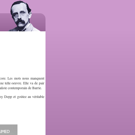
encore. Les mots nous manquent
e telle oeuvre. Elle va de pair
ialiste contemporain de Barrie.
nny Depp et goûtez au véritable