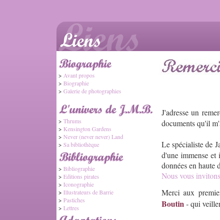
>
Avant propos
>
Biographie
>
Galerie de photographies
J'adresse un remer
>
Thrums
documents qu'il m'a
>
Kensington Gardens
>
Never (never never) Land
Le spécialiste de 
>
Sa bibliothèque
d'une immense et 
données en haute d
>
Bibliographie
Nous vous invitons 
>
Editions pirates
>
Iconographie
Merci aux premie
>
Illustrateurs de Barrie
>
Pastiches
Boutin
- qui veille
>
Lettres