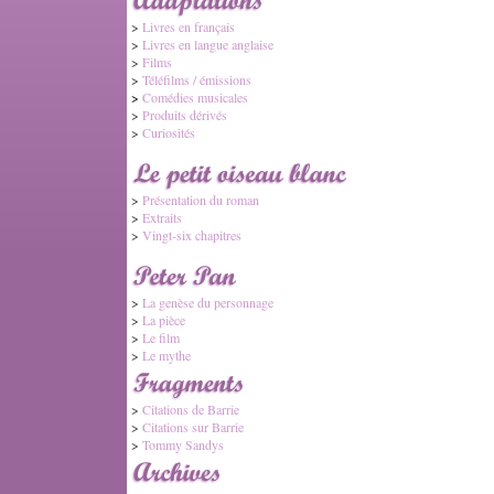
>
Livres en français
>
Livres en langue anglaise
>
Films
>
Téléfilms / émissions
>
Comédies musicales
>
Produits dérivés
>
Curiosités
>
Présentation du roman
>
Extraits
>
Vingt-six chapitres
>
La genèse du personnage
>
La pièce
>
Le film
>
Le mythe
>
Citations de Barrie
>
Citations sur Barrie
>
Tommy Sandys